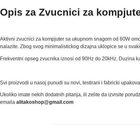
Opis za Zvucnici za kompjut
Aktivni zvucnici za kompjuter sa ukupnom snagom od 60W omog
nalazite. Zbog svog minimalistickog dizajna uklopice se u svaki 
Frekventni opseg zvucnika iznosi od 90Hz do 20kHz. Duzina kab
Svi proizvodi u nasoj punudi su novi, testirani i fabricki upakov
Ukoliko imate nekih dodatnih pitanja, ili zelite da izvrsite poru
emaila
alitakoshop@gmail.com