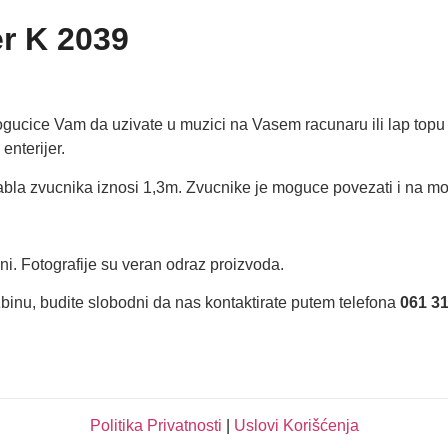
er K 2039
ucice Vam da uzivate u muzici na Vasem racunaru ili lap topu
enterijer.
la zvucnika iznosi 1,3m. Zvucnike je moguce povezati i na mobi
ani. Fotografije su veran odraz proizvoda.
dzbinu, budite slobodni da nas kontaktirate putem telefona
061 31
Politika Privatnosti
|
Uslovi Korišćenja