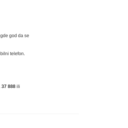
 gde god da se
lni telefon.
 37 888
ili