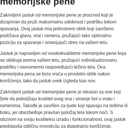
memorijske pene
Zakrivljeni jastuk od memorijske pene je proizvod koji je
dizajniran da pruži maksimalnu udobnost i podršku tokom
spavanja. Ovaj jastuk ima jedinstveni oblik koji savršeno
podržava glavu, vrat i ramena, pružajući tako optimalnu
poziciju za spavanje i smanjujući stres na vašem telu.
Jastuk je napravljen od visokokvalitetne memorijske pene koja
se oblikuje prema vašem telu, pružajući individualizovanu
podršku i ravnomerno raspoređujući težinu tela. Ova
memorijska pena se brzo vraća u prvobitni oblik nakon
korišćenja, tako da jastuk uvek izgleda kao nov.
Zakrivljeni jastuk od memorijske pene je idealan za one koji
žele da poboljšaju kvalitet svog sna i smanje bol u vratu i
ramenima. Takođe je savršen za ljude koji spavaju na leđima ili
boku, jer obezbeđuje pravilan položaj tela tokom noći. S
obzirom na svoju kvalitetnu izradu i funkcionalnost, ovaj jastuk
predstavlja odličnu investiciju za dugotrajno korišćenje.