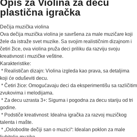
Opis za Violina za decu
plastična igračka
Dečija muzička violina
Ova dečija muzička violina je savršena za male muzičare koji
žele da istraže svet muzike. Sa svojim realističnim dizajnom i
četiri žice, ova violina pruža deci priliku da razviju svoju
kreativnost i muzičke veštine.
Karakteristike:
* Realističan dizajn: Violina izgleda kao prava, sa detaljima
koji će oduševiti decu.
* Četiri žice: Omogućavaju deci da eksperimentišu sa različitim
zvukovima i melodijama.
* Za decu uzrasta 3+: Sigurna i pogodna za decu stariju od tri
godine.
* Podstiče kreativnost: Idealna igračka za razvoj muzičkog
talenta i mašte.
* „Oslobodite dečiji san o muzici“: Idealan poklon za male
ljubitelje muzike.