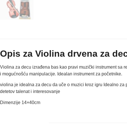
Opis za Violina drvena za de
Violina za decu izrađena bas kao pravi muzički instrument sa r
i mogućnošću manipulacije. Idealan instrument za početnike.
violina je idealna za decu da uče o muzici kroz igru Idealno za pra
detetov talenat i interesovanje
Dimenzije 14×40cm