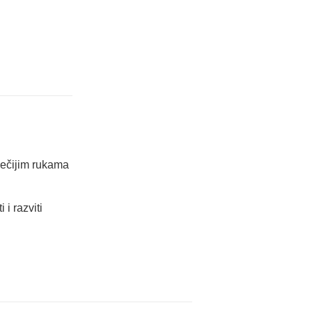
dečijim rukama
 i razviti