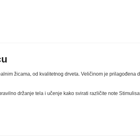
cu
ealnim žicama, od kvalitetnog drveta. Veličinom je prilagođena 
vilno držanje tela i učenje kako svirati različite note Stimulisati