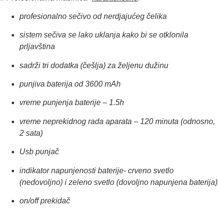
profesionalno sečivo od nerdjajućeg čelika
sistem sečiva se lako uklanja kako bi se otklonila
prljavština
​sadrži tri dodatka (češlja) za željenu dužinu
​punjiva baterija od 3600 mAh
​vreme punjenja baterije – 1.5h
​vreme neprekidnog rada aparata – 120 minuta (odnosno,
2 sata)
​Usb punjač
​indikator napunjenosti baterije- crveno svetlo
(nedovoljno) i zeleno svetlo (dovoljno napunjena baterija)
​on/off prekidač