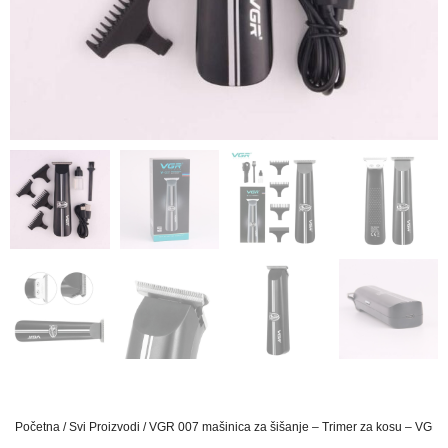
Početna
/
Svi Proizvodi
/ VGR 007 mašinica za šišanje – Trimer za kosu – VGR 0