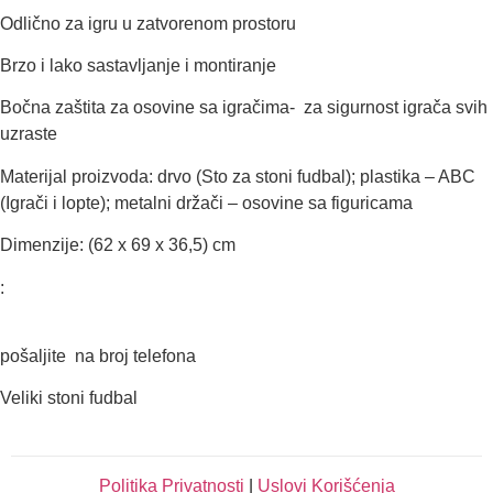
Odlično za igru u zatvorenom prostoru
Brzo i lako sastavljanje i montiranje
Bočna zaštita za osovine sa igračima- za sigurnost igrača svih
uzraste
Materijal proizvoda: drvo (Sto za stoni fudbal); plastika – ABC
(Igrači i lopte); metalni držači – osovine sa figuricama
Dimenzije: (62 x 69 x 36,5) cm
:
pošaljite na broj telefona
Veliki stoni fudbal
Politika Privatnosti
|
Uslovi Korišćenja