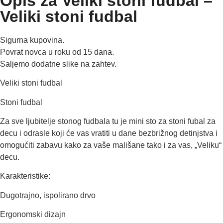
Opis za Veliki stoni fudbal –
Veliki stoni fudbal
Sigurna kupovina.
Povrat novca u roku od 15 dana.
Saljemo dodatne slike na zahtev.
Veliki stoni fudbal
Stoni fudbal
Za sve ljubitelje stonog fudbala tu je mini sto za stoni fubal za
decu i odrasle koji će vas vratiti u dane bezbrižnog detinjstva i
omogućiti zabavu kako za vaše mališane tako i za vas, „Veliku“
decu.
Karakteristike:
Dugotrajno, ispolirano drvo
Ergonomski dizajn