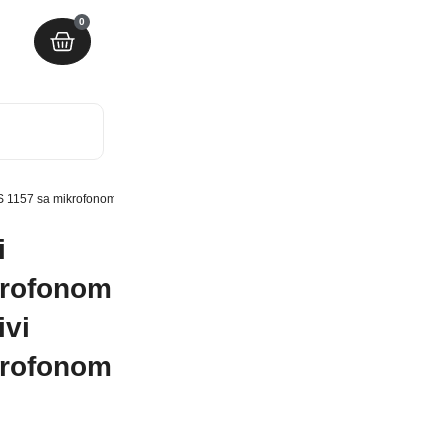
0
TS 1157 sa mikrofonom – Veliki bluetooth prenosivi zvucnik KTS 1157 sa mikrofono
i
krofonom
ivi
krofonom