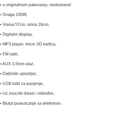
• u originalnom pakovanju, neotvarano!
• Snaga 100W,
• Visina 57cm, sirina 26cm,
• Digitalni display,
• MP3 player, micro SD kartica,
• FM radii,
• AUX 3.5mm ulaz,
• Daljinski upravljac,
• USB kabl za punjenje,
• Uz zvucnik dolazi i mikrofon,
• Blutut povezicanje sa telefonom.