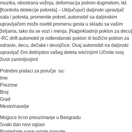
muzika, obostrana vožnja, deformacija jednim dugmetom, itd.
[Kontrola detekcije pokreta] – Uključujući daljinski upravljač
sata i pokreta, promenite pokret, automobil sa daljinskim
upravljačem može osetiti promenu gesta u skladu sa vašim
željama, tako da se vozi i menja. [Najprikladniji poklon za decu]
-RC drift automobil je rođendanski poklon ili božićni poklon za
odrasle, decu, dečake i devojčice. Ovaj automobil na daljinski
upravljač čini detinjstvo vašeg deteta srećnijim! Učinite svoj
život zanimljivijim!
Potrebni podaci za poručje su:
Ime
Prezime
Broj
Grad
Mesto/naselje
Moguce licno preuzimanje u Beogradu
Svaki dan novi oglasi
Pogledajte nase ostale ponude. . .