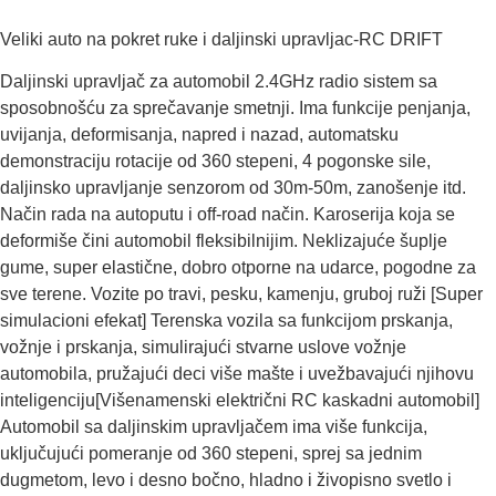
Veliki auto na pokret ruke i daljinski upravljac-RC DRIFT
Daljinski upravljač za automobil 2.4GHz radio sistem sa
sposobnošću za sprečavanje smetnji. Ima funkcije penjanja,
uvijanja, deformisanja, napred i nazad, automatsku
demonstraciju rotacije od 360 stepeni, 4 pogonske sile,
daljinsko upravljanje senzorom od 30m-50m, zanošenje itd.
Način rada na autoputu i ​​off-road način. Karoserija koja se
deformiše čini automobil fleksibilnijim. Neklizajuće šuplje
gume, super elastične, dobro otporne na udarce, pogodne za
sve terene. Vozite po travi, pesku, kamenju, gruboj ruži [Super
simulacioni efekat] Terenska vozila sa funkcijom prskanja,
vožnje i prskanja, simulirajući stvarne uslove vožnje
automobila, pružajući deci više mašte i uvežbavajući njihovu
inteligenciju[Višenamenski električni RC kaskadni automobil]
Automobil sa daljinskim upravljačem ima više funkcija,
uključujući pomeranje od 360 stepeni, sprej sa jednim
dugmetom, levo i desno bočno, hladno i živopisno svetlo i