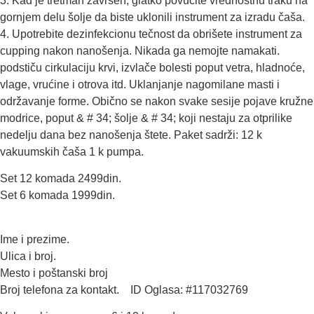
3. Kad je tretman završen, glatko povucite vrednostnu traku na
gornjem delu šolje da biste uklonili instrument za izradu čaša.
4. Upotrebite dezinfekcionu tečnost da obrišete instrument za
cupping nakon nanošenja. Nikada ga nemojte namakati.
podstiču cirkulaciju krvi, izvlače bolesti poput vetra, hladnoće,
vlage, vrućine i otrova itd. Uklanjanje nagomilane masti i
održavanje forme. Obično se nakon svake sesije pojave kružne
modrice, poput & # 34; šolje & # 34; koji nestaju za otprilike
nedelju dana bez nanošenja štete. Paket sadrži: 12 k
vakuumskih čaša 1 k pumpa.
Set 12 komada 2499din.
Set 6 komada 1999din.
Ime i prezime.
Ulica i broj.
Mesto i poštanski broj
Broj telefona za kontakt. ID Oglasa: #117032769