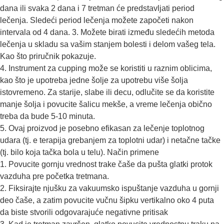
dana ili svaka 2 dana i 7 tretman će predstavljati period
lečenja. Sledeći period lečenja možete započeti nakon
intervala od 4 dana. 3. Možete birati između sledećih metoda
lečenja u skladu sa vašim stanjem bolesti i delom vašeg tela.
Kao što priručnik pokazuje.
4. Instrument za cupping može se koristiti u raznim oblicima,
kao što je upotreba jedne šolje za upotrebu više šolja
istovremeno. Za starije, slabe ili decu, odlučite se da koristite
manje šolja i povucite šalicu mekše, a vreme lečenja obično
treba da bude 5-10 minuta.
5. Ovaj proizvod je posebno efikasan za lečenje toplotnog
udara (tj. e terapija grebanjem za toplotni udar) i netačne tačke
(tj. bilo koja tačka bola u telu). Način primene
1. Povucite gornju vrednost trake čaše da pušta glatki protok
vazduha pre početka tretmana.
2. Fiksirajte njušku za vakuumsko ispuštanje vazduha u gornji
deo čaše, a zatim povucite vučnu šipku vertikalno oko 4 puta
da biste stvorili odgovarajuće negativne pritisak