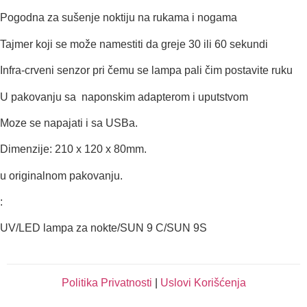
Pogodna za sušenje noktiju na rukama i nogama
Tajmer koji se može namestiti da greje 30 ili 60 sekundi
Infra-crveni senzor pri čemu se lampa pali čim postavite ruku
U pakovanju sa naponskim adapterom i uputstvom
Moze se napajati i sa USBa.
Dimenzije: 210 x 120 x 80mm.
u originalnom pakovanju.
:
UV/LED lampa za nokte/SUN 9 C/SUN 9S
Politika Privatnosti
|
Uslovi Korišćenja