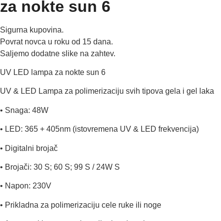
za nokte sun 6
Sigurna kupovina.
Povrat novca u roku od 15 dana.
Saljemo dodatne slike na zahtev.
UV LED lampa za nokte sun 6
UV & LED Lampa za polimerizaciju svih tipova gela i gel laka
• Snaga: 48W
• LED: 365 + 405nm (istovremena UV & LED frekvencija)
• Digitalni brojač
• Brojači: 30 S; 60 S; 99 S / 24W S
• Napon: 230V
• Prikladna za polimerizaciju cele ruke ili noge