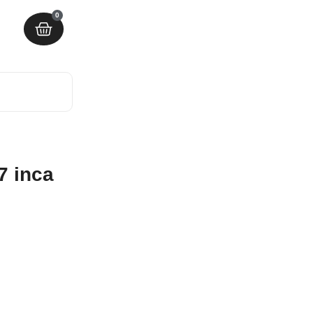
0
7 inca