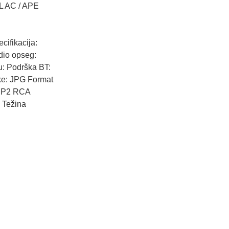
FL AC / APE
ifikacija:
dio opseg:
u: Podrška BT:
ike: JPG Format
 MP2 RCA
i Težina
.