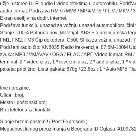
užje u stereo HI-FI audio i video efektima u automobilu. Podr
audio format. Podržava RM / RMVB / MP4/MP5 / FL V / MKV / 3
Ekran osetljiv na dodir, internet.
Podržava funkciju unazad za vožnju unazad automobilom, čini v
Stanje: 100% Potpuno novi Materijal: ABS + aluminijumska leg
FM1, FM2, FM3 Čip dekodera: C500 Slika za vožnju unazad : P
Podržani radio čip: KN8035 Radio frekvencija: 87,5M-180M Uto
zvuka: MP3 / VMAVAV / OGG / FL AC / APE Video format: RM /
terminal: 2 * video izlaz, 1 * reverzni ulaz, 2 * audio izlaz, 1 * v
paketa: približno Lista paketa: 670g / 23,6oz : 1 * Auto MP5 Plai
Ime i prezime.
Ulica i broj.
Mesto i poštanski broj
Broj telefona za kontakt.
Slanje brzom postom ! ( Post Expresom )
Mogucnost licnog preuzimanja u Beogradu!ID Oglasa: #10978