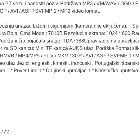
žava BT vezu i handsfri poziv. Podržava MP3 / VMAVAV / OGG / 
GP / AVI / ASF / SVFMP 1 / MP2 video format.
ožnju unazad bržom i sigurnijom (kamera nije uključena). Spec
ura Boja: Crna Model: 7010B Rezolucija ekrana: 1024 * 600 Ra
održani čip pojačala snage: TDA7388Upravljanje na upravljač
r za SD karticu: Mini TF kartica AUKS ulaz: Podrška Format sl
 RMVB / MP4/MP5 / FL V / MKV / 3GP / AVI / ASF / SVFMP 1 /
ideo ulaz Jezici: engleski, kineski, francuski , Portugalski, špansk
er 1 * Pover Line 1 * Daljinski upravljač 1 * Korisničko uputstvo
2772