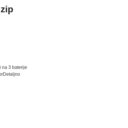
 zip
 na 3 baterije
orDetaljno