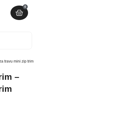
0
za travu mini zip trim
rim –
trim