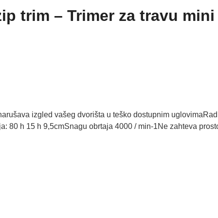
ip trim – Trimer za travu mini
koji narušava izgled vašeg dvorišta u teško dostupnim uglovimaRadi
ja: 80 h 15 h 9,5cmSnagu obrtaja 4000 / min-1Ne zahteva prost