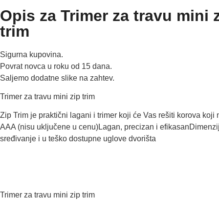
Opis za Trimer za travu mini z
trim
Sigurna kupovina.
Povrat novca u roku od 15 dana.
Saljemo dodatne slike na zahtev.
Trimer za travu mini zip trim
Zip Trim je praktični lagani i trimer koji će Vas rešiti korova 
AAA (nisu uključene u cenu)Lagan, precizan i efikasanDimenzi
sređivanje i u teško dostupne uglove dvorišta
Trimer za travu mini zip trim