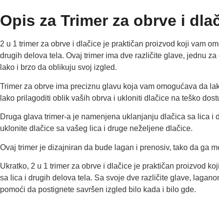
Opis za Trimer za obrve i dlač
2 u 1 trimer za obrve i dlačice je praktičan proizvod koji vam o
drugih delova tela. Ovaj trimer ima dve različite glave, jednu z
lako i brzo da oblikuju svoj izgled.
Trimer za obrve ima preciznu glavu koja vam omogućava da lako
lako prilagoditi oblik vaših obrva i ukloniti dlačice na teško do
Druga glava trimer-a je namenjena uklanjanju dlačica sa lica i
uklonite dlačice sa vašeg lica i druge neželjene dlačice.
Ovaj trimer je dizajniran da bude lagan i prenosiv, tako da ga mo
Ukratko, 2 u 1 trimer za obrve i dlačice je praktičan proizvod 
sa lica i drugih delova tela. Sa svoje dve različite glave, laga
pomoći da postignete savršen izgled bilo kada i bilo gde.