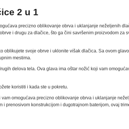
ice 2 u 1
mogućava precizno oblikovanje obrva i uklanjanje neželjenih dlač
a obrve i drugu za dlačice, što ga čini savršenim proizvodom za s
 oblikujete svoje obrve i uklonite višak dlačica. Sa ovom gla
stupnim mestima.
 drugih delova tela. Ova glava ima oštar nožić koji vam omoguća
žete koristiti i kada ste u pokretu.
koji vam omogućava precizno oblikovanje obrva i uklanjanje nežel
nom i prenosivom konstrukcijom i dugotrajnom baterijom, ovaj tri