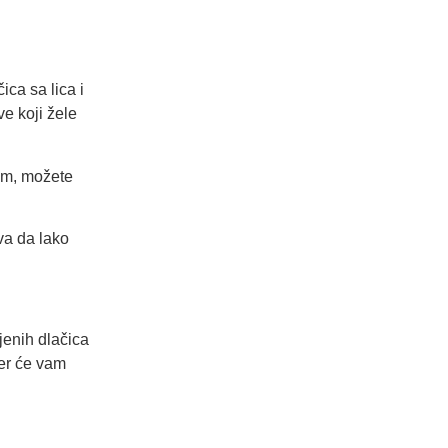
ica sa lica i
ve koji žele
vom, možete
va da lako
jenih dlačica
mer će vam