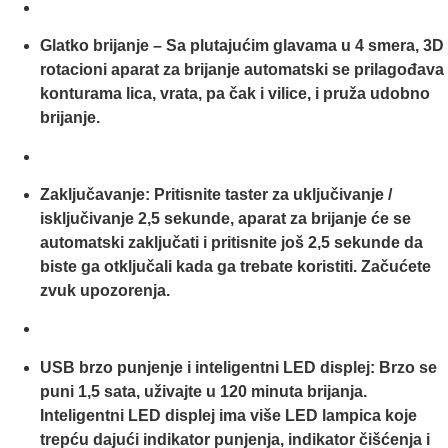
Glatko brijanje – Sa plutajućim glavama u 4 smera, 3D
rotacioni aparat za brijanje automatski se prilagođava
konturama lica, vrata, pa čak i vilice, i pruža udobno
brijanje.
Zaključavanje: Pritisnite taster za uključivanje /
isključivanje 2,5 sekunde, aparat za brijanje će se
automatski zaključati i pritisnite još 2,5 sekunde da
biste ga otključali kada ga trebate koristiti. Začućete
zvuk upozorenja.
USB brzo punjenje i inteligentni LED displej: Brzo se
puni 1,5 sata, uživajte u 120 minuta brijanja.
Inteligentni LED displej ima više LED lampica koje
trepću dajući indikator punjenja, indikator čišćenja i