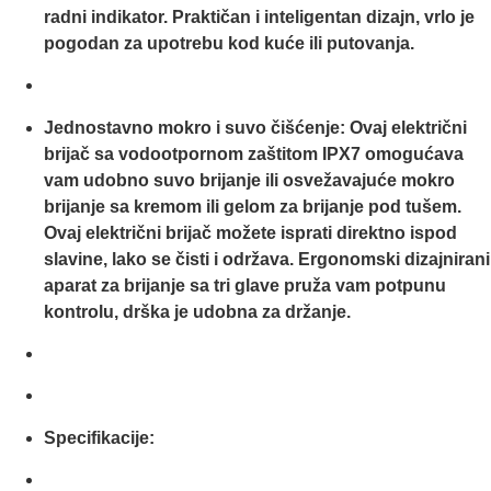
radni indikator. Praktičan i inteligentan dizajn, vrlo je
pogodan za upotrebu kod kuće ili putovanja.
Jednostavno mokro i suvo čišćenje: Ovaj električni
brijač sa vodootpornom zaštitom IPX7 omogućava
vam udobno suvo brijanje ili osvežavajuće mokro
brijanje sa kremom ili gelom za brijanje pod tušem.
Ovaj električni brijač možete isprati direktno ispod
slavine, lako se čisti i održava. Ergonomski dizajnirani
aparat za brijanje sa tri glave pruža vam potpunu
kontrolu, drška je udobna za držanje.
Specifikacije: