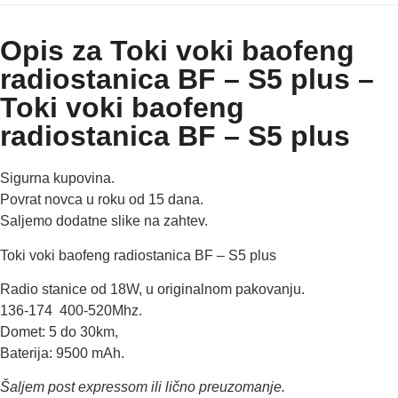
Opis za Toki voki baofeng
radiostanica BF – S5 plus –
Toki voki baofeng
radiostanica BF – S5 plus
Sigurna kupovina.
Povrat novca u roku od 15 dana.
Saljemo dodatne slike na zahtev.
Toki voki baofeng radiostanica BF – S5 plus
Radio stanice od 18W,
u originalnom pakovanju.
136-174 400-520Mhz.
Domet: 5 do 30km,
Baterija: 9500 mAh.
Šaljem post expressom ili lično preuzomanje.