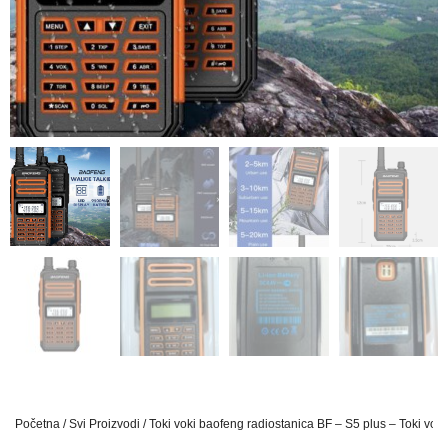
Početna
/
Svi Proizvodi
/ Toki voki baofeng radiostanica BF – S5 plus – Toki vok