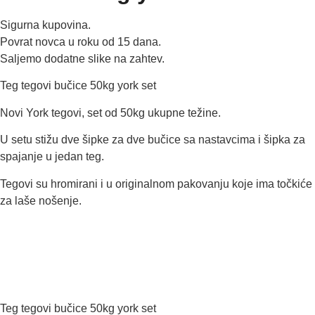
Sigurna kupovina.
Povrat novca u roku od 15 dana.
Saljemo dodatne slike na zahtev.
Teg tegovi bučice 50kg york set
Novi York tegovi, set od 50kg ukupne težine.
U setu stižu dve šipke za dve bučice sa nastavcima i šipka za
spajanje u jedan teg.
Tegovi su hromirani i u originalnom pakovanju koje ima točkiće
za laše nošenje.
Teg tegovi bučice 50kg york set