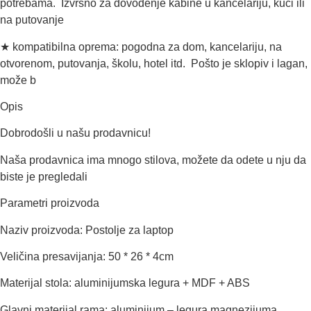
potrebama. Izvrsno za dovođenje kabine u kancelariju, kući ili
na putovanje
★ kompatibilna oprema: pogodna za dom, kancelariju, na
otvorenom, putovanja, školu, hotel itd. Pošto je sklopiv i lagan,
može b
Opis
Dobrodošli u našu prodavnicu!
Naša prodavnica ima mnogo stilova, možete da odete u nju da
biste je pregledali
Parametri proizvoda
Naziv proizvoda: Postolje za laptop
Veličina presavijanja: 50 * 26 * 4cm
Materijal stola: aluminijumska legura + MDF + ABS
Glavni materijal rama: aluminijum – legura magnezijuma