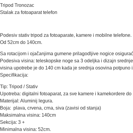
Tripod Tronozac
Stalak za fotoaparat telefon
Podesiv stativ tripod za fotoaparate, kamere i mobilne telefone
Od 52cm do 140cm.
Sa rotacijom i ojačanjima gumene prilagodljive nogice osigura
Podesiva visina: teleskopske noge sa 3 odeljka i dizajn sredn
visina upotrebe je do 140 cm kada je srednja osovina potpuno
Specifikacija:
Tip: Tripod / Stativ
Upotreba: digitalni fotoaparat, za sve kamere i kamekordere do 2
Materijal: Aluminij legura.
Boja: plava, crvena, crna, siva (zavisi od stanja)
Maksimalna visina: 140cm
Sekcija: 3 +
Minimalna visina: 52cm.