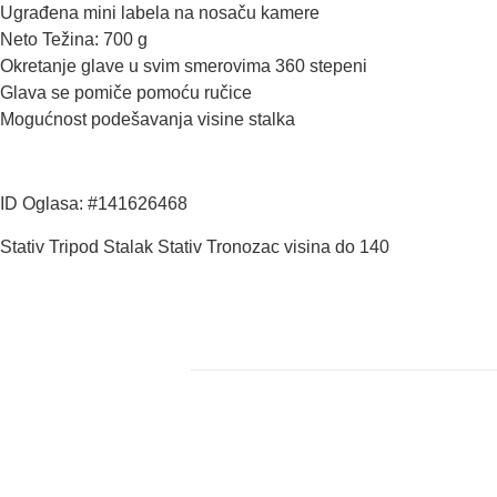
Ugrađena mini labela na nosaču kamere
Neto Težina: 700 g
Okretanje glave u svim smerovima 360 stepeni
Glava se pomiče pomoću ručice
Mogućnost podešavanja visine stalka
ID Oglasa: #141626468
Stativ Tripod Stalak Stativ Tronozac visina do 140