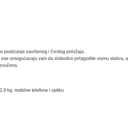
.
će postizanje savršenog i čvrstog položaja.
je ose omogućavaju vam da slobodno prilagodite visinu stativa,
 izvučena.
,9 kg, mobilne telefone i optiku