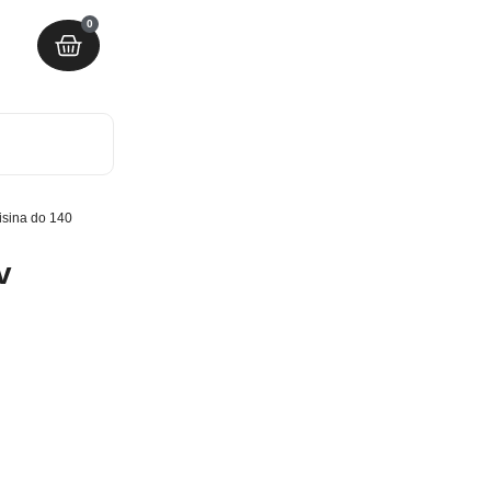
0
visina do 140
v