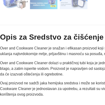
Opis za Sredstvo za čišćenj
Over and Cookware Cleaner je snažan i efikasan proizvod koji se 
uklanja najtvrdokornije mrlje, prljavštinu i masnoću sa posuđa, re
Over and Cookware Cleaner dolazi u praktičnoj tubi koja je jedn
blago, a zatim isperite vodom. Proizvod je napravljen od sastojak
da će izazvati oštećenja ili ogrebotine.
Ovaj proizvod ne sadrži jaka hemijska sredstva i može se koristit
Cookware Cleaner je jednostavan za upotrebu, a rezultati su vid
korištenja ovog proizvoda.