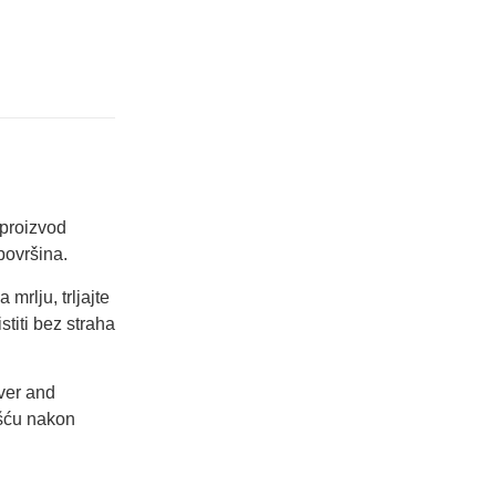
 proizvod
površina.
rlju, trljajte
stiti bez straha
Over and
ošću nakon