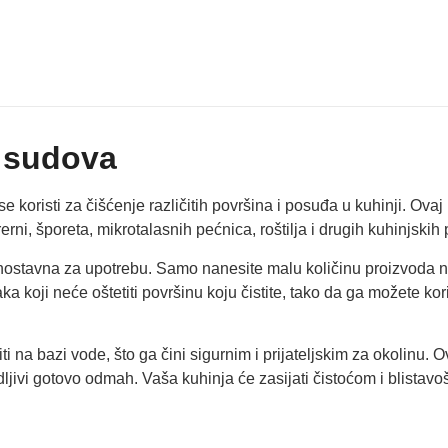
e sudova
koristi za čišćenje različitih površina i posuđa u kuhinji. Ovaj
rni, šporeta, mikrotalasnih pećnica, roštilja i drugih kuhinjskih 
ostavna za upotrebu. Samo nanesite malu količinu proizvoda na m
a koji neće oštetiti površinu koju čistite, tako da ga možete kori
i na bazi vode, što ga čini sigurnim i prijateljskim za okolinu. 
ljivi gotovo odmah. Vaša kuhinja će zasijati čistoćom i blistav