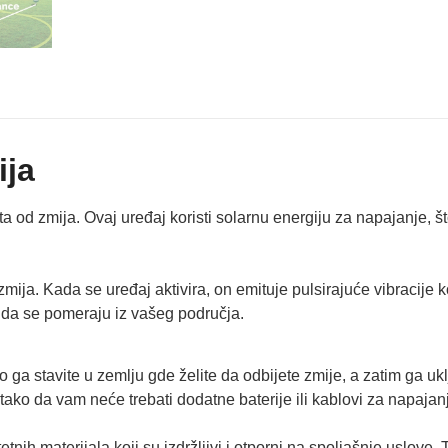
ija
šta od zmija. Ovaj uređaj koristi solarnu energiju za napajanje, št
 zmija. Kada se uređaj aktivira, on emituje pulsirajuće vibracije
a da se pomeraju iz vašeg područja.
a stavite u zemlju gde želite da odbijete zmije, a zatim ga ukl
, tako da vam neće trebati dodatne baterije ili kablovi za napajan
nih materijala koji su izdržljivi i otporni na spoljašnje uslove. 