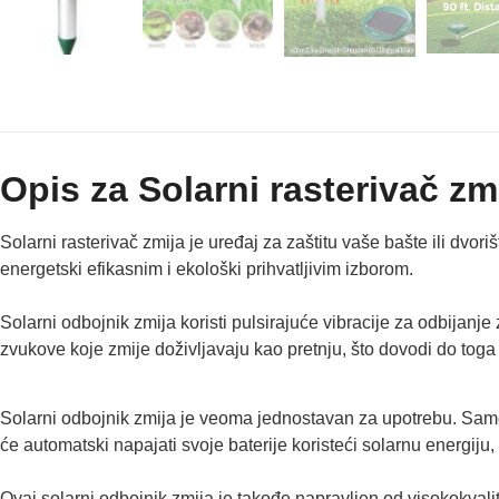
Opis za Solarni rasterivač zm
Solarni rasterivač zmija je uređaj za zaštitu vaše bašte ili dvori
energetski efikasnim i ekološki prihvatljivim izborom.
Solarni odbojnik zmija koristi pulsirajuće vibracije za odbijanje
zvukove koje zmije doživljavaju kao pretnju, što dovodi do tog
Solarni odbojnik zmija je veoma jednostavan za upotrebu. Samo g
će automatski napajati svoje baterije koristeći solarnu energiju
Ovaj solarni odbojnik zmija je takođe napravljen od visokokvalitet