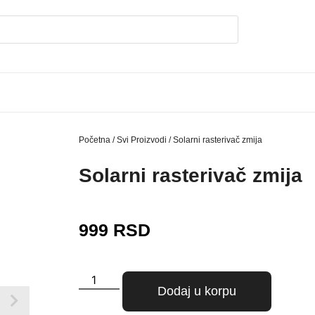
Početna
/
Svi Proizvodi
/ Solarni rasterivač zmija
Solarni rasterivač zmija
999
RSD
Dodaj u korpu