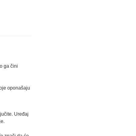
o ga čini
 koje oponašaju
jučite. Uređaj
je.
To znači da će