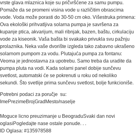
vrste glava mlaznica koje su pričvršćene za samu pumpu.
Pomaže da se promeni visina vode u različitim obrascima
vode. Voda može porasti do 30-50 cm oko. Višestruka primena:
Ova ekološki prihvatljiva solarna pumpa je savršena za
kupanje ptica, akvarijum, mali ribnjak, bazen, baštu, cirkulaciju
vode za kiseonik. Vaša bašta bi svakako privukla svu pažnju
prolaznika. Neka vaše dvorište izgleda tako zabavno ukrašeno
solarnom pumpom za vodu. Plutajuća pumpa za fontanu:
Veoma je jednostavna za upotrebu. Samo treba da uradite da
pumpa pluta na vodi. Kada solarni panel dobije sunčevu
svetlost, automatski će se pokrenuti u roku od nekoliko
sekundi. Što svetlije prima sunčevu svetlost, bolje funkcioniše.
Potrebni podaci za poručje su:
ImePrezimeBrojGradMesto/naselje
Moguce licno preuzimanje u BeograduSvaki dan novi
oglasiPogledajte nase ostale ponude. . .
ID Oglasa: #135978588