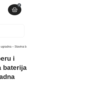
0
o ugradna – Slavina baterija za sudoperu i lavabo ugradna
eru i
 baterija
radna