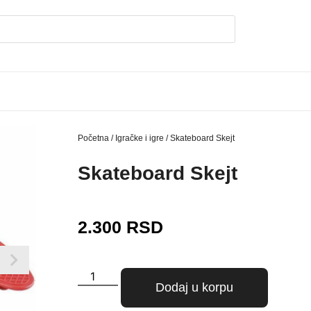
Početna
/
Igračke i igre
/ Skateboard Skejt
Skateboard Skejt
2.300
RSD
Dodaj u korpu