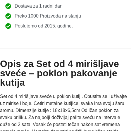
Dostava za 1 radni dan
Preko 1000 Proizvoda na stanju
Poslujemo od 2015. godine.
Opis za Set od 4 mirišljave
sveće – poklon pakovanje
kutija
Set od 4 mirišljave sveće u poklon kutiji. Opustite se i uživajte
uz mirise i boje. Četiri metalne kutijice, svaka ima svoju šaru i
aromu. Dimenzije kutije : 18x18x6,5cm Odličan poklon za
svaku priliku. Za najbolji doživljaj palite sveću na intervale
duže od 2 sata. Vosak će postati tečan nakon sat vremena