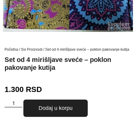
Početna
/
Svi Proizvodi
/ Set od 4 mirišljave sveće – poklon pakovanje kutija
Set od 4 mirišljave sveće – poklon
pakovanje kutija
1.300
RSD
Dodaj u korpu