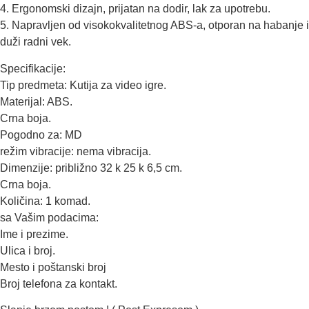
4. Ergonomski dizajn, prijatan na dodir, lak za upotrebu.
5. Napravljen od visokokvalitetnog ABS-a, otporan na habanje i
duži radni vek.
Specifikacije:
Tip predmeta: Kutija za video igre.
Materijal: ABS.
Crna boja.
Pogodno za: MD
režim vibracije: nema vibracija.
Dimenzije: približno 32 k 25 k 6,5 cm.
Crna boja.
Količina: 1 komad.
sa Vašim podacima:
Ime i prezime.
Ulica i broj.
Mesto i poštanski broj
Broj telefona za kontakt.