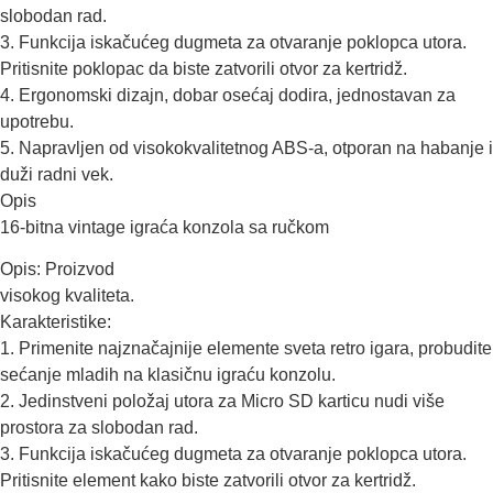
slobodan rad.
3. Funkcija iskačućeg dugmeta za otvaranje poklopca utora.
Pritisnite poklopac da biste zatvorili otvor za kertridž.
4. Ergonomski dizajn, dobar osećaj dodira, jednostavan za
upotrebu.
5. Napravljen od visokokvalitetnog ABS-a, otporan na habanje i
duži radni vek.
Opis
16-bitna vintage igraća konzola sa ručkom
Opis: Proizvod
visokog kvaliteta.
Karakteristike:
1. Primenite najznačajnije elemente sveta retro igara, probudite
sećanje mladih na klasičnu igraću konzolu.
2. Jedinstveni položaj utora za Micro SD karticu nudi više
prostora za slobodan rad.
3. Funkcija iskačućeg dugmeta za otvaranje poklopca utora.
Pritisnite element kako biste zatvorili otvor za kertridž.