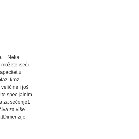
vna. Neka
 možete iseći
apacitet u
lazi kroz
veličine i još
ite specijalnim
za za sečenje1
čiva za više
nja)Dimenzije: