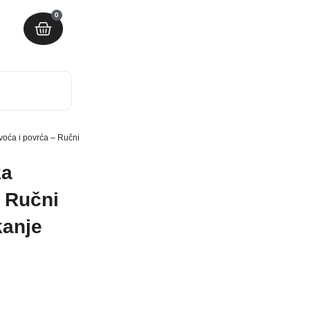
0
voća i povrća – Ručni secko 12u1 – Set za seckanje voća i povrća
za
– Ručni
kanje