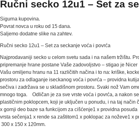
Ručni secko 12u1 – Set za se
Sigurna kupovina.
Povrat novca u roku od 15 dana.
Saljemo dodatne slike na zahtev.
Ručni secko 12u1 – Set za seckanje voća i povrća
Najprodavaniji secko u celom svetu sada i na našem tržištu. Pr
pripremanje hrane postane Vaše zadovoljstvo – stigao je Nicer 
Vašu omiljenu hranu na 11 različitih načina i to na: kriške, koc
prostoru za odlaganje iseckanog voća i povrća – providna kutij
sečiva i zadržava se u skladišnom prostoru. Svaki nož Vam omogu
mnogo toga. Odličan je za sve vrste voća i povrća, a nakon seč
plastičnim poklopcem, koji je uključen u ponudu, i na taj nač
x gornji deo baze sa funkcijom za cišćenje1 x providna posuda
vrsta sečenja1 x rende sa zaštitom1 x poklopac za noževe1 x p
300 x 150 x 120mm.