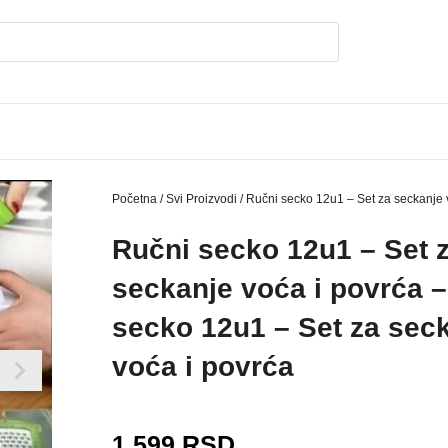
Početna
/
Svi Proizvodi
/ Ručni secko 12u1 – Set za seckanje 
Ručni secko 12u1 – Set 
seckanje voća i povrća 
secko 12u1 – Set za sec
voća i povrća
1.599
RSD