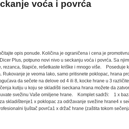
ckanje voća i povrća
očitajte opis ponude. Količina je ograničena i cena je promoti
Dicer Plus, potpuno novi nivo u seckanju voća i povrća. Sa njim
ke, rezanca, štapiće, rešetkaste kriške i mnogo više. Poseduje k
a. Rukovanje je veoma lako, samo pritisnete poklopac, hrana pro
ćava da sečete na delove od 4 ili 8, kocke hrane u 3 različite 
enja kutiju u koju se skladišti iseckana hrana možete da zatvor
in čuvate svežinu Vaše omiljene hrane. Komplet sadrži: 1 x ba
 za skladištenje1 x poklopac za održavanje svežine hrane4 x se
rofesionalni ljuštač povrća1 x držač hrane (zaštita tokom seče