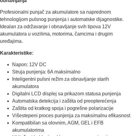
obnavljanja
Profesionalni punjač za akumulatore sa naprednom
tehnologijom pulsnog punjenja i automatske dijagnostike.
Idealan za održavanje i obnavljanje svih tipova 12V
akumulatora u vozilima, motorima, čamcima i drugim
uređajima.
Karakteristike:
Napon: 12V DC
Struja punjenja: 6A maksimalno
Inteligentni pulsni režim za obnavljanje starih
akumulatora
Digitalni LCD displej sa prikazom statusa punjenja
Automatska detekcija i zaštita od preopterećenja
Zaštita od kratkog spoja i pogrešne polarizacije
Višestepeni proces punjenja za maksimalnu efikasnost
Kompatibilan sa olovnim, AGM, GEL i EFB
akumulatorima