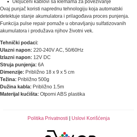
Uključeni kablovi sa klemama za povezivanje
Ovaj punjač koristi naprednu tehnologiju koja automatski
detektuje stanje akumulatora i prilagođava proces punjenja.
Funkcija pulse repair pomaže u obnavljanju sulfatizovanih
akumulatora i produžava njihov životni vek.
Tehnički podaci:
Ulazni napon:
220-240V AC, 50/60Hz
Izlazni napon:
12V DC
Struja punjenja:
6A
Dimenzije:
Približno 18 x 9 x 5 cm
Težina:
Približno 500g
Dužina kabla:
Približno 1.5m
Materijal kućišta:
Otporni ABS plastika
Politika Privatnosti
|
Uslovi Korišćenja