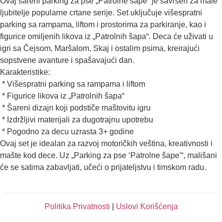
Ovaj šareni parking za pse „Patrolne šape“ je savršen za male
ljubitelje popularne crtane serije. Set uključuje višespratni
parking sa rampama, liftom i prostorima za parkiranje, kao i
figurice omiljenih likova iz „Patrolnih šapa“. Deca će uživati u
igri sa Čejsom, Maršalom, Skaj i ostalim psima, kreirajući
sopstvene avanture i spašavajući dan.
Karakteristike:
* Višespratni parking sa rampama i liftom
* Figurice likova iz „Patrolnih šapa“
* Šareni dizajn koji podstiče maštovitu igru
* Izdržljivi materijali za dugotrajnu upotrebu
* Pogodno za decu uzrasta 3+ godine
Ovaj set je idealan za razvoj motoričkih veština, kreativnosti i
mašte kod dece. Uz „Parking za pse ‘Patrolne šape'“, mališani
će se satima zabavljati, učeći o prijateljstvu i timskom radu.
Politika Privatnosti
|
Uslovi Korišćenja