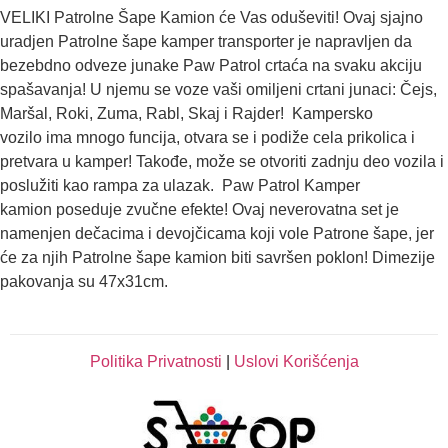
VELIKI Patrolne Šape Kamion će Vas oduševiti! Ovaj sjajno
uradjen Patrolne šape kamper transporter je napravljen da
bezebdno odveze junake Paw Patrol crtaća na svaku akciju
spašavanja! U njemu se voze vaši omiljeni crtani junaci: Čejs,
Maršal, Roki, Zuma, Rabl, Skaj i Rajder! Kampersko
vozilo ima mnogo funcija, otvara se i podiže cela prikolica i
pretvara u kamper! Takođe, može se otvoriti zadnju deo vozila i
poslužiti kao rampa za ulazak. Paw Patrol Kamper
kamion poseduje zvučne efekte! Ovaj neverovatna set je
namenjen dečacima i devojčicama koji vole Patrone šape, jer
će za njih Patrolne šape kamion biti savršen poklon! Dimezije
pakovanja su 47x31cm.
Politika Privatnosti
|
Uslovi Korišćenja