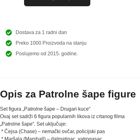
Dostava za 1 radni dan
Preko 1000 Proizvoda na stanju
Poslujemo od 2015. godine.
Opis za Patrolne šape figure
Set figura „Patrolne šape – Drugari kuce“
Ovaj set sadrži 6 figura popularnih likova iz crtanog filma
„Patrolne šape“. Set uključuje:
* Čejsa (Chase) – nemački ovčar, policijski pas
* Maršala (Marshall) – dalmatinac, vatrogasac