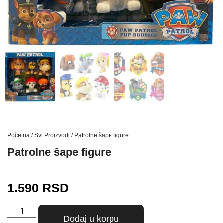
Početna
/
Svi Proizvodi
/ Patrolne šape figure
Patrolne šape figure
1.590
RSD
Dodaj u korpu