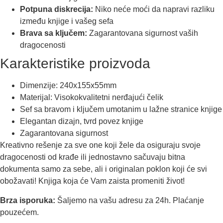
Potpuna diskrecija:
Niko neće moći da napravi razliku
između knjige i vašeg sefa
Brava sa ključem:
Zagarantovana sigurnost vaših
dragocenosti
Karakteristike proizvoda
Dimenzije: 240x155x55mm
Materijal: Visokokvalitetni nerđajući čelik
Sef sa bravom i ključem umotanim u lažne stranice knjige
Elegantan dizajn, tvrd povez knjige
Zagarantovana sigurnost
Kreativno rešenje za sve one koji žele da osiguraju svoje
dragocenosti od krađe ili jednostavno sačuvaju bitna
dokumenta samo za sebe, ali i originalan poklon koji će svi
obožavati! Knjiga koja će Vam zaista promeniti život!
Brza isporuka:
Šaljemo na vašu adresu za 24h. Plaćanje
pouzećem.