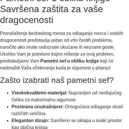
Savršena zaštita za vaše
dragocenosti
Pronalaženje bezbednog mesta za odlaganje novca i ostalih
dragocenosti predstavlja jedan od vrlo čestih problema,
naročito ako imate radoznale ukućane ili nezvane goste.
Ukoliko Vam je potrebno trajno rešenje za ovaj problem,
predstavljamo Vam
Pametni sef u obliku knjige
koji će
nadmašiti Vaša očekivanja kada je sigurnost u pitanju!
Zašto izabrati naš pametni sef?
Visokokvalitetni materijal:
Napravljen od nerđajućeg
čelika za maksimalnu sigurnost
Prostrana unutrašnjost:
Omogućava odlaganje stvari
različitih veličina
Elegantan dizajn:
Savršeno se uklapa u svaki prostor
kao obična knjiga