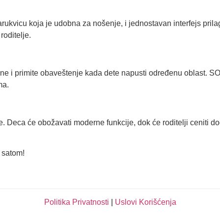
rukvicu koja je udobna za nošenje, i jednostavan interfejs pril
oditelje.
e i primite obaveštenje kada dete napusti određenu oblast. SO
ma.
. Deca će obožavati moderne funkcije, dok će roditelji ceniti d
m satom!
Politika Privatnosti
|
Uslovi Korišćenja