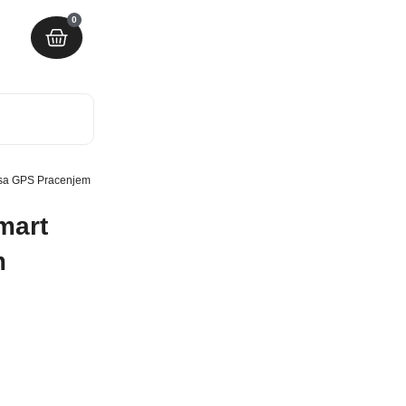
0
 sa GPS Pracenjem
mart
m