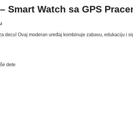
 – Smart Watch sa GPS Prace
u
za decu! Ovaj moderan uređaj kombinuje zabavu, edukaciju i si
še dete