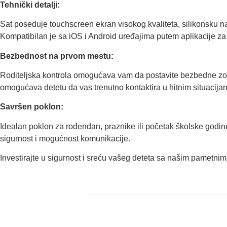
Tehnički detalji:
Sat poseduje touchscreen ekran visokog kvaliteta, silikonsku na
Kompatibilan je sa iOS i Android uređajima putem aplikacije za r
Bezbednost na prvom mestu:
Roditeljska kontrola omogućava vam da postavite bezbedne zon
omogućava detetu da vas trenutno kontaktira u hitnim situacija
Savršen poklon:
Idealan poklon za rođendan, praznike ili početak školske godine
sigurnost i mogućnost komunikacije.
Investirajte u sigurnost i sreću vašeg deteta sa našim pametni