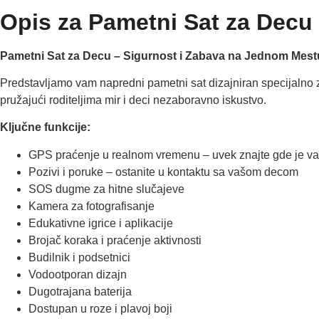
Opis za Pametni Sat za Decu
Pametni Sat za Decu – Sigurnost i Zabava na Jednom Mest
Predstavljamo vam napredni pametni sat dizajniran specijalno 
pružajući roditeljima mir i deci nezaboravno iskustvo.
Ključne funkcije:
GPS praćenje u realnom vremenu – uvek znajte gde je va
Pozivi i poruke – ostanite u kontaktu sa vašom decom
SOS dugme za hitne slučajeve
Kamera za fotografisanje
Edukativne igrice i aplikacije
Brojač koraka i praćenje aktivnosti
Budilnik i podsetnici
Vodootporan dizajn
Dugotrajana baterija
Dostupan u roze i plavoj boji