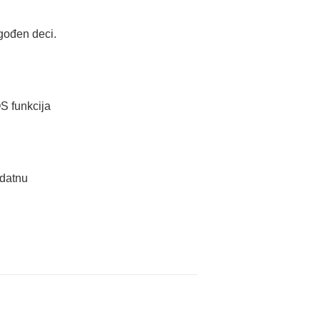
agođen deci.
S funkcija
odatnu