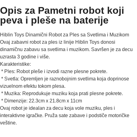
Opis za Pametni robot koji
peva i pleše na baterije
Hiblin Toys Dinamični Robot za Ples sa Svetlima i Muzikom
Ovaj zabavni robot za ples iz linije Hiblin Toys donosi
dinamičnu zabavu sa svetlima i muzikom. Savršen je za decu
uzrasta 3 godine i više.
Karakteristike:
* Ples: Robot pleše i izvodi razne plesne pokrete.
* Svetla: Opremljen je raznobojnim svetlima koja doprinose
vizuelnom efektu tokom plesa.
* Muzika: Reprodukuje muziku koja prati plesne pokrete.
* Dimenzije: 22.3cm x 21.8cm x 11cm
Ovaj robot je idealan za decu koja vole muziku, ples i
interaktivne igračke. Pruža sate zabave i podstiče motoričke
veštine.