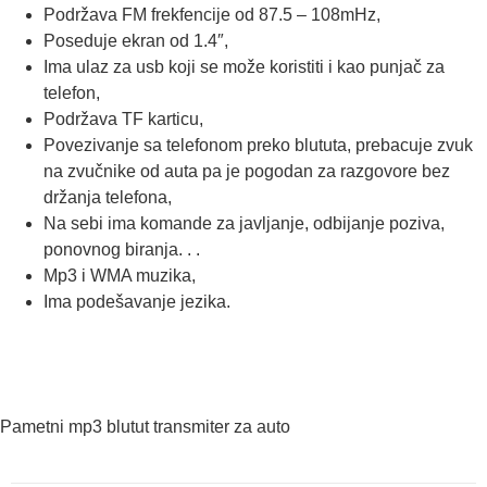
Podržava FM frekfencije od 87.5 – 108mHz,
Poseduje ekran od 1.4″,
Ima ulaz za usb koji se može koristiti i kao punjač za
telefon,
Podržava TF karticu,
Povezivanje sa telefonom preko blututa, prebacuje zvuk
na zvučnike od auta pa je pogodan za razgovore bez
držanja telefona,
Na sebi ima komande za javljanje, odbijanje poziva,
ponovnog biranja. . .
Mp3 i WMA muzika,
Ima podešavanje jezika.
Pametni mp3 blutut transmiter za auto