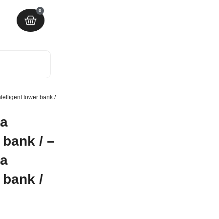
0
elligent tower bank / – Pametna eksterna baterija 12mAh / Intelligent tower bank /
ja
 bank / –
ja
 bank /