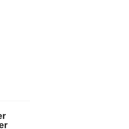
er
er