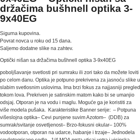
držačima bušhnell optika 3-
9x40EG
Sigurna kupovina.
Povrat novca u roku od 15 dana.
Saljemo dodatne slike na zahtev.
Optički nišan sa držačima bušhnell optika 3-9x40EG
poboljšavanje svetlosti pri sumraku ili zori tako da možete loviti
po celom danu. Optika je potpuno prekrivena za jasnoću slike u
slabim svetlosnim uslovima. Ima brzi fokus za najjasniji pregled
tokom lova. Prekriven je satinskim matom kako bi se umanjio
odsjaj. Otporan je na vodu i maglu. Moguće ga je koristiti za
više modela pušaka. Karakteristike Banner serije: – Potpuna
višeslojna optika– Cevi punjene suvim Azotom– (DDB) za
sumrak/svitanje osvetljenost– Brzo-fokusni okular– 100%
vodootporan, otporan na udarce, habanje i trzaje– Jednodela
cev/integrisano sedlo– 1/4 MOA prsta uticaj vetra i visinska