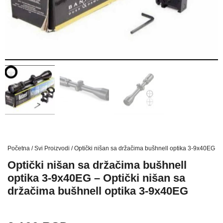
Početna
/
Svi Proizvodi
/ Optički nišan sa držačima bušhnell optika 3-9x40EG – 
Optički nišan sa držačima bušhnell
optika 3-9x40EG – Optički nišan sa
držačima bušhnell optika 3-9x40EG