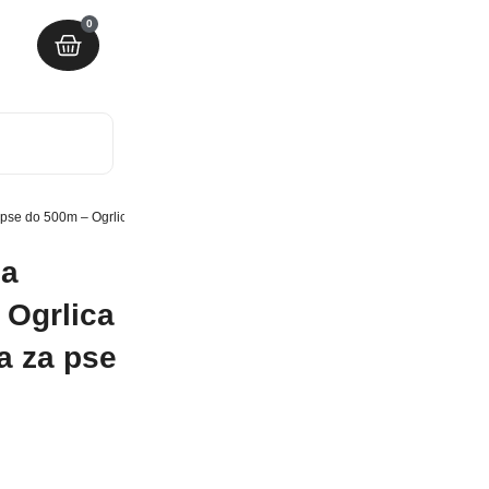
0
a pse do 500m – Ogrlica za dresiranje pasa ogrlica za pse do 500m
sa
 Ogrlica
a za pse