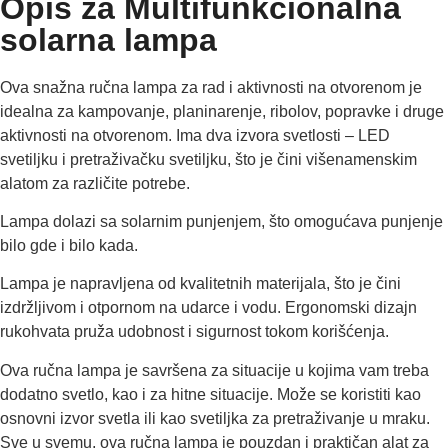
Opis za Multifunkcionalna
solarna lampa
Ova snažna ručna lampa za rad i aktivnosti na otvorenom je
idealna za kampovanje, planinarenje, ribolov, popravke i druge
aktivnosti na otvorenom. Ima dva izvora svetlosti – LED
svetiljku i pretraživačku svetiljku, što je čini višenamenskim
alatom za različite potrebe.
Lampa dolazi sa solarnim punjenjem, što omogućava punjenje
bilo gde i bilo kada.
Lampa je napravljena od kvalitetnih materijala, što je čini
izdržljivom i otpornom na udarce i vodu. Ergonomski dizajn
rukohvata pruža udobnost i sigurnost tokom korišćenja.
Ova ručna lampa je savršena za situacije u kojima vam treba
dodatno svetlo, kao i za hitne situacije. Može se koristiti kao
osnovni izvor svetla ili kao svetiljka za pretraživanje u mraku.
Sve u svemu, ova ručna lampa je pouzdan i praktičan alat za