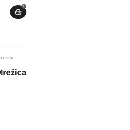
0
oni tenis
Mrežica