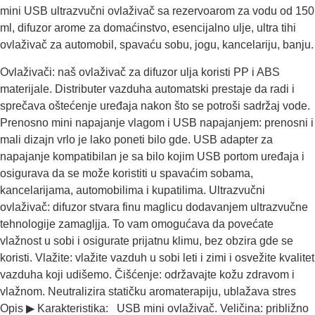
mini USB ultrazvučni ovlaživač sa rezervoarom za vodu od 150
ml, difuzor arome za domaćinstvo, esencijalno ulje, ultra tihi
ovlaživač za automobil, spavaću sobu, jogu, kancelariju, banju.
Ovlaživači: naš ovlaživač za difuzor ulja koristi PP i ABS
materijale. Distributer vazduha automatski prestaje da radi i
sprečava oštećenje uređaja nakon što se potroši sadržaj vode.
Prenosno mini napajanje vlagom i USB napajanjem: prenosni i
mali dizajn vrlo je lako poneti bilo gde. USB adapter za
napajanje kompatibilan je sa bilo kojim USB portom uređaja i
osigurava da se može koristiti u spavaćim sobama,
kancelarijama, automobilima i kupatilima. Ultrazvučni
ovlaživač: difuzor stvara finu maglicu dodavanjem ultrazvučne
tehnologije zamagljja. To vam omogućava da povećate
vlažnost u sobi i osigurate prijatnu klimu, bez obzira gde se
koristi. Vlažite: vlažite vazduh u sobi leti i zimi i osvežite kvalitet
vazduha koji udišemo. Čišćenje: održavajte kožu zdravom i
vlažnom. Neutralizira statičku aromaterapiju, ublažava stres
Opis ▶ Karakteristika: USB mini ovlaživač. Veličina: približno