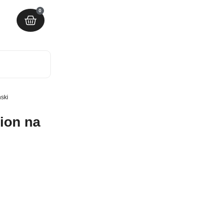
0
nski
vion na