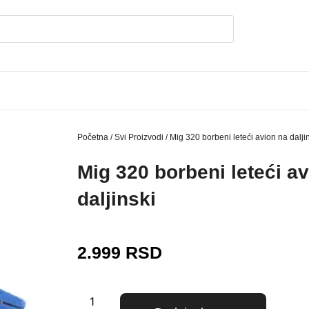
Početna
/
Svi Proizvodi
/ Mig 320 borbeni leteći avion na dalji
Mig 320 borbeni leteći a
daljinski
2.999
RSD