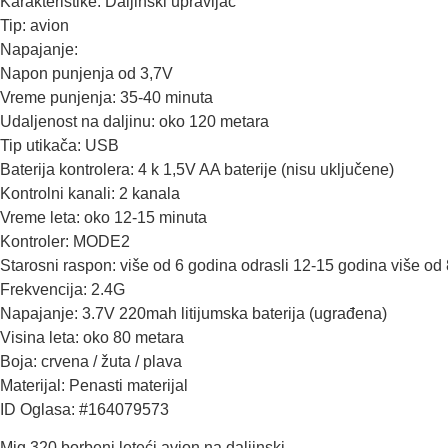
Karakteristike: Daljinski upravljač
Tip: avion
Napajanje:
Napon punjenja od 3,7V
Vreme punjenja: 35-40 minuta
Udaljenost na daljinu: oko 120 metara
Tip utikača: USB
Baterija kontrolera: 4 k 1,5V AA baterije (nisu uključene)
Kontrolni kanali: 2 kanala
Vreme leta: oko 12-15 minuta
Kontroler: MODE2
Starosni raspon: više od 6 godina odrasli 12-15 godina više od
Frekvencija: 2.4G
Napajanje: 3.7V 220mah litijumska baterija (ugrađena)
Visina leta: oko 80 metara
Boja: crvena / žuta / plava
Materijal: Penasti materijal
ID Oglasa: #164079573
Mig 320 borbeni leteći avion na daljinski