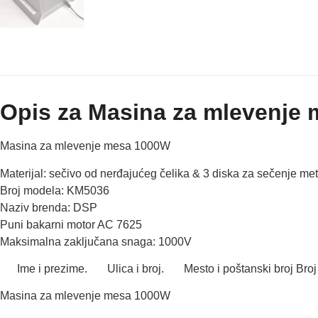
Opis za Masina za mlevenje
Masina za mlevenje mesa 1000W
Materijal: sečivo od nerđajućeg čelika & 3 diska za sečenje me
Broj modela: KM5036
Naziv brenda: DSP
Puni bakarni motor AC 7625
Maksimalna zaključana snaga: 1000V
Ime i prezime. Ulica i broj. Mesto i poštanski broj Broj
Masina za mlevenje mesa 1000W