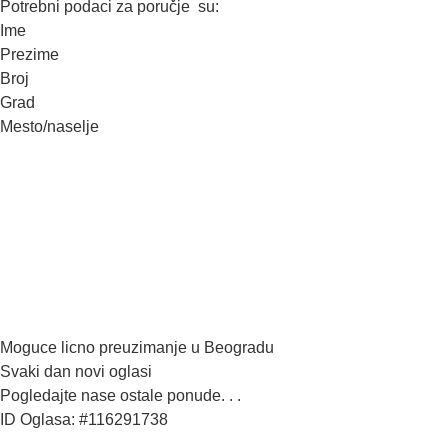
Potrebni podaci za poručje su:
Ime
Prezime
Broj
Grad
Mesto/naselje
Moguce licno preuzimanje u Beogradu
Svaki dan novi oglasi
Pogledajte nase ostale ponude. . .
ID Oglasa: #116291738