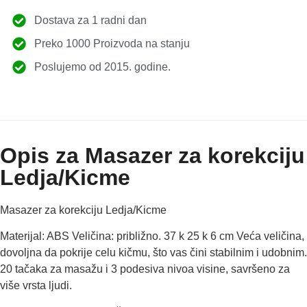
Dostava za 1 radni dan
Preko 1000 Proizvoda na stanju
Poslujemo od 2015. godine.
Opis za Masazer za korekciju
Ledja/Kicme
Masazer za korekciju Ledja/Kicme
Materijal: ABS Veličina: približno. 37 k 25 k 6 cm Veća veličina,
dovoljna da pokrije celu kičmu, što vas čini stabilnim i udobnim.
20 tačaka za masažu i 3 podesiva nivoa visine, savršeno za
više vrsta ljudi.