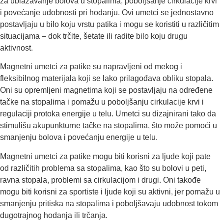
za ublažavanje bolova u stopalima, poboljšanje cirkulacije krvi
i povećanje udobnosti pri hodanju. Ovi umetci se jednostavno
postavljaju u bilo koju vrstu patika i mogu se koristiti u različitim
situacijama – dok trčite, šetate ili radite bilo koju drugu
aktivnost.
Magnetni umetci za patike su napravljeni od mekog i
fleksibilnog materijala koji se lako prilagođava obliku stopala.
Oni su opremljeni magnetima koji se postavljaju na određene
tačke na stopalima i pomažu u poboljšanju cirkulacije krvi i
regulaciji protoka energije u telu. Umetci su dizajnirani tako da
stimulišu akupunkturne tačke na stopalima, što može pomoći u
smanjenju bolova i povećanju energije u telu.
Magnetni umetci za patike mogu biti korisni za ljude koji pate
od različitih problema sa stopalima, kao što su bolovi u peti,
ravna stopala, problemi sa cirkulacijom i drugi. Oni takođe
mogu biti korisni za sportiste i ljude koji su aktivni, jer pomažu u
smanjenju pritiska na stopalima i poboljšavaju udobnost tokom
dugotrajnog hodanja ili trčanja.