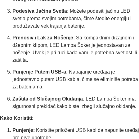
Podesiva Jačina Svetla:
Možete podesiti jačinu LED
svetla prema svojim potrebama, čime štedite energiju i
produžavate vek trajanja baterije.
Prenosiv i Lak za Nošenje:
Sa kompaktnim dizajnom i
džepnim klipom, LED Lampa Šoker je jednostavan za
nošenje. Uvek je pri ruci kada vam je potrebna svetlost ili
zaštita.
Punjenje Putem USB-a:
Napajanje uređaja je
jednostavno putem USB kabla, čime se eliminiše potreba
za baterijama.
Zaštita od Slučajnog Okidanja:
LED Lampa Šoker ima
sigurnosni prekidač kako biste izbegli slučajno okidanje.
Kako Koristiti:
Punjenje:
Koristite priloženi USB kabl da napunite uređaj
pre prve upotrebe.