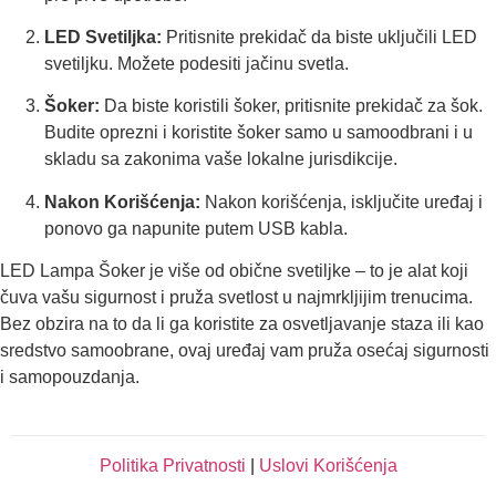
LED Svetiljka:
Pritisnite prekidač da biste uključili LED
svetiljku. Možete podesiti jačinu svetla.
Šoker:
Da biste koristili šoker, pritisnite prekidač za šok.
Budite oprezni i koristite šoker samo u samoodbrani i u
skladu sa zakonima vaše lokalne jurisdikcije.
Nakon Korišćenja:
Nakon korišćenja, isključite uređaj i
ponovo ga napunite putem USB kabla.
LED Lampa Šoker je više od obične svetiljke – to je alat koji
čuva vašu sigurnost i pruža svetlost u najmrkljijim trenucima.
Bez obzira na to da li ga koristite za osvetljavanje staza ili kao
sredstvo samoobrane, ovaj uređaj vam pruža osećaj sigurnosti
i samopouzdanja.
Politika Privatnosti
|
Uslovi Korišćenja