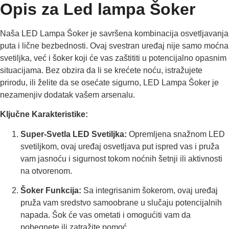
Opis za Led lampa Šoker
Naša LED Lampa Šoker je savršena kombinacija osvetljavanja
puta i lične bezbednosti. Ovaj svestran uređaj nije samo moćna
svetiljka, već i šoker koji će vas zaštititi u potencijalno opasnim
situacijama. Bez obzira da li se krećete noću, istražujete
prirodu, ili želite da se osećate sigurno, LED Lampa Šoker je
nezamenjiv dodatak vašem arsenalu.
Ključne Karakteristike:
Super-Svetla LED Svetiljka:
Opremljena snažnom LED
svetiljkom, ovaj uređaj osvetljava put ispred vas i pruža
vam jasnoću i sigurnost tokom noćnih šetnji ili aktivnosti
na otvorenom.
Šoker Funkcija:
Sa integrisanim šokerom, ovaj uređaj
pruža vam sredstvo samoobrane u slučaju potencijalnih
napada. Šok će vas ometati i omogućiti vam da
pobegnete ili zatražite pomoć.