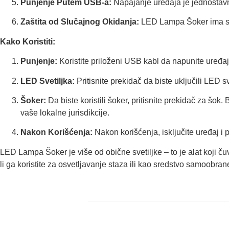
Punjenje Putem USB-a:
Napajanje uređaja je jednostavn
Zaštita od Slučajnog Okidanja:
LED Lampa Šoker ima sig
Kako Koristiti:
Punjenje:
Koristite priloženi USB kabl da napunite uređaj
LED Svetiljka:
Pritisnite prekidač da biste uključili LED s
Šoker:
Da biste koristili šoker, pritisnite prekidač za šo
vaše lokalne jurisdikcije.
Nakon Korišćenja:
Nakon korišćenja, isključite uređaj 
LED Lampa Šoker je više od obične svetiljke – to je alat koji ču
li ga koristite za osvetljavanje staza ili kao sredstvo samoobr