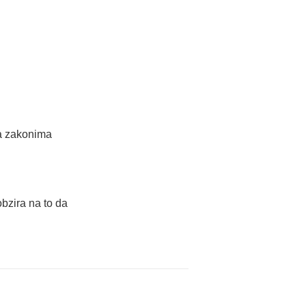
 sa zakonima
obzira na to da