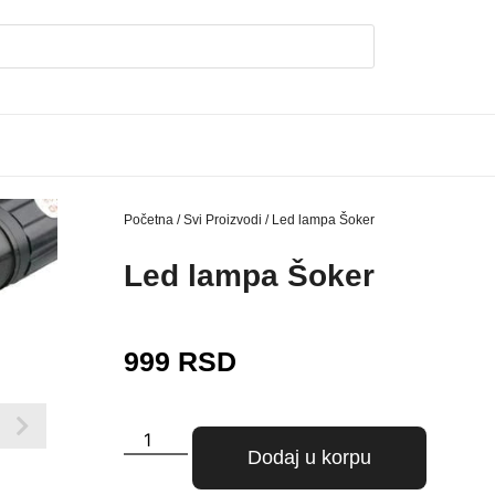
Početna
/
Svi Proizvodi
/ Led lampa Šoker
Led lampa Šoker
999
RSD
Dodaj u korpu