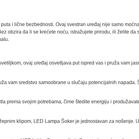
ta i lične bezbednosti. Ovaj svestran uređaj nije samo moćna 
ez obzira da li se krećete noću, istražujete prirodu, ili želite da
alu.
iljkom, ovaj uređaj osvetljava put ispred vas i pruža vam jas
ruža vam sredstvo samoobrane u slučaju potencijalnih napada. 
la prema svojim potrebama, čime štedite energiju i produžavate
epnim klipom, LED Lampa Šoker je jednostavan za nošenje. Uve