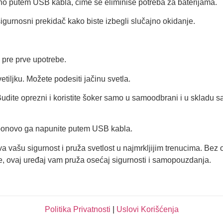
o putem USB kabla, čime se eliminiše potreba za baterijama.
urnosni prekidač kako biste izbegli slučajno okidanje.
 pre prve upotrebe.
vetiljku. Možete podesiti jačinu svetla.
k. Budite oprezni i koristite šoker samo u samoodbrani i u skladu
i ponovo ga napunite putem USB kabla.
va vašu sigurnost i pruža svetlost u najmrkljijim trenucima. Bez 
ane, ovaj uređaj vam pruža osećaj sigurnosti i samopouzdanja.
Politika Privatnosti
|
Uslovi Korišćenja