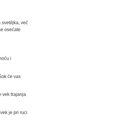
svetiljka, već
 se osećate
noću i
Šok će vas
 vek trajanja
k je pri ruci