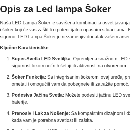
Opis za Led lampa Šoker
Naša LED Lampa Šoker je savršena kombinacija osvetljavanja pu
i šoker koji će vas zaštititi u potencijalno opasnim situacijama. B
sigurno, LED Lampa Šoker je nezamenjiv dodatak vašem arsen
Ključne Karakteristike:
Super-Svetla LED Svetiljka:
Opremljena snažnom LED svet
sigurnost tokom noćnih šetnji ili aktivnosti na otvorenom.
Šoker Funkcija:
Sa integrisanim šokerom, ovaj uređaj p
ometati i omogućiti vam da pobegnete ili zatražite pomoć.
Podesiva Jačina Svetla:
Možete podesiti jačinu LED svet
baterije.
Prenosiv i Lak za Nošenje:
Sa kompaktnim dizajnom i dž
kada vam je potrebna svetlost ili zaštita.