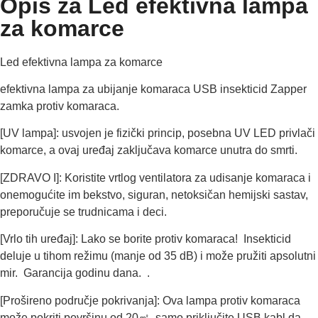
Opis za Led efektivna lampa
za komarce
Led efektivna lampa za komarce
efektivna lampa za ubijanje komaraca USB insekticid Zapper
zamka protiv komaraca.
[UV lampa]: usvojen je fizički princip, posebna UV LED privlači
komarce, a ovaj uređaj zaključava komarce unutra do smrti.
[ZDRAVO I]: Koristite vrtlog ventilatora za udisanje komaraca i
onemogućite im bekstvo, siguran, netoksičan hemijski sastav,
preporučuje se trudnicama i deci.
[Vrlo tih uređaj]: Lako se borite protiv komaraca! Insekticid
deluje u tihom režimu (manje od 35 dB) i može pružiti apsolutni
mir. Garancija godinu dana. .
[Prošireno područje pokrivanja]: Ova lampa protiv komaraca
može pokriti površinu od 20㎡, samo priključite USB kabl da