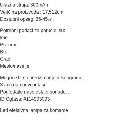
Ulazna struja: 300mAh
Veličina proizvoda : 17,512cm
Dostupni opseg: 25-45㎡.
Potrebni podaci za poručje su:
Ime
Prezime
Broj
Grad
Mesto/naselje
Moguce licno preuzimanje u Beogradu
Svaki dan novi oglasi
Pogledajte nase ostale ponude. . .
ID Oglasa: #114903093
Led efektivna lampa za komarce