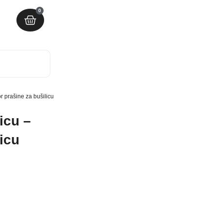
0
or prašine za bušilicu
icu –
icu