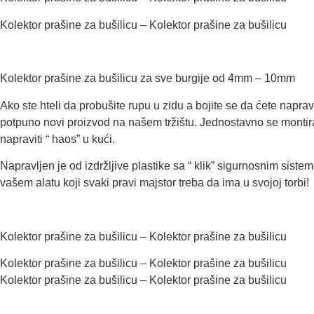
Kolektor prašine za bušilicu – Kolektor prašine za bušilicu
Kolektor prašine za bušilicu za sve burgije od 4mm – 10mm
Ako ste hteli da probušite rupu u zidu a bojite se da ćete naprav
potpuno novi proizvod na našem tržištu. Jednostavno se montira
napraviti “ haos” u kući.
Napravljen je od izdržljive plastike sa “ klik” sigurnosnim sist
vašem alatu koji svaki pravi majstor treba da ima u svojoj torbi!
Kolektor prašine za bušilicu – Kolektor prašine za bušilicu
Kolektor prašine za bušilicu – Kolektor prašine za bušilicu
Kolektor prašine za bušilicu – Kolektor prašine za bušilicu