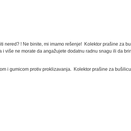
iti nered? ! Ne binite, mi imamo rešenje! Kolektor prašine za buš
 i više ne morate da angažujete dodatnu radnu snagu ili da bri
emom i gumicom protiv proklizavanja. Kolektor prašine za bušilic