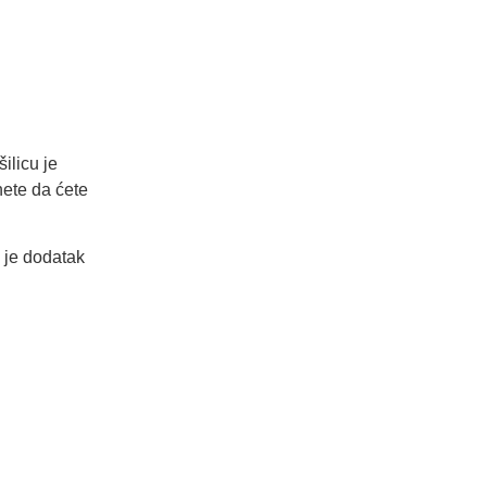
ilicu je
nete da ćete
u je dodatak