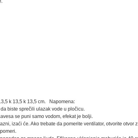
je.
 13,5 k 13,5 k 13,5 cm. Napomena:
e da biste sprečili ulazak vode u pločicu.
zavesa se puni samo vodom, efekat je bolji.
zni, izaći će. Ako trebate da pomerite ventilator, otvorite otvor
 pomeri.