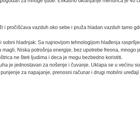
e pogodan za mnoge ljude. Efikasno uklanjanje mehurića je 40 
ži i pročišćava vazduh oko sebe i pruža hladan vazduh tamo gd
i sobni hladnjak: Sa najnovijom tehnologijom hlađenja raspršj
 magli. Niska potrošnja energije, bez upotrebe freona, mnogo je 
trica ne šteti ljudima i deca je mogu bezbedno koristiti.
e jednostavan za nošenje i čuvanje. Uklapa se u većinu sob
punjenje za napajanje, prenosni računar i drugi mobilni uređaj