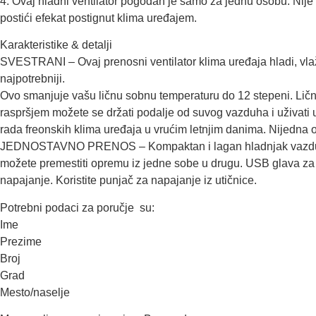
4. Ovaj hladni ventilator pogodan je samo za jednu osobu. Nij
postići efekat postignut klima uređajem.
Karakteristike & detalji
SVESTRANI – Ovaj prenosni ventilator klima uređaja hladi, vla
najpotrebniji.
Ovo smanjuje vašu ličnu sobnu temperaturu do 12 stepeni. Ličn
raspršjem možete se držati podalje od suvog vazduha i uživati u
rada freonskih klima uređaja u vrućim letnjim danima. Nijedna oš
JEDNOSTAVNO PRENOS – Kompaktan i lagan hladnjak vazduha j
možete premestiti opremu iz jedne sobe u drugu. USB glava za 
napajanje. Koristite punjač za napajanje iz utičnice.
Potrebni podaci za poručje su:
Ime
Prezime
Broj
Grad
Mesto/naselje