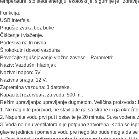
temperature, što štedi energiju, ekološki je, sigurnije je i zdravi
Funkcija:
USB interfejs.
Prigušje zvuka bez buke
Čišćenje i vlaženje.
Podesiva na tri nivoa.
Širokokutni dovod vazduha
Povećajte zgušnjavanje vlažne zavese. Parametri:
Naziv: Vazdušni hladnjak
Nazivni napon: 5V
Nazivna snaga: 12 V.
Zapremina vazduha: 3 datoteke.
Kapacitet rezervoara za vodu: 500 ml.
Režim upravljanja: upravljanje dugmetom. Veličina proizvoda:
1. Ne naginjte proizvod, ne stavljajte ga sa strane ili ga okrećit
2. Napunite vodu prvi put i ostavite je 20 minuta. Suva vodena 
3. Voda na dnu ventilatora nije potpuno zatvorena. Kada se ispra
glavne jedinice i pomerite vodu pre nego što bude mogla da se