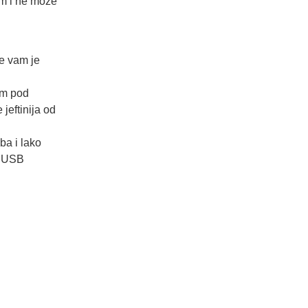
cm i ne može
e vam je
em pod
jeftinija od
a i lako
i USB